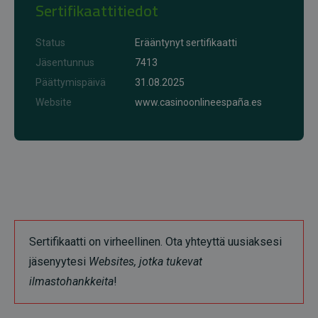
Sertifikaattitiedot
Status
Erääntynyt sertifikaatti
Jäsentunnus
7413
Päättymispäivä
31.08.2025
Website
www.casinoonlineespaña.es
Sertifikaatti on virheellinen. Ota yhteyttä uusiaksesi
jäsenyytesi
Websites, jotka tukevat
ilmastohankkeita
!