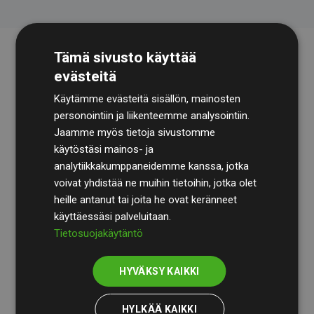
Tämä sivusto käyttää
evästeitä
Käytämme evästeitä sisällön, mainosten
personointiin ja liikenteemme analysointiin.
Jaamme myös tietoja sivustomme
käytöstäsi mainos- ja
Tilintarkastusyhtiö
BDO
käy säännöllisesti läpi
analytiikkakumppaneidemme kanssa, jotka
laskelmamme ja menetelmämme varmistaakseen
voivat yhdistää ne muihin tietoihin, jotka olet
läpinäkyvyyden ja luotettavuuden.
heille antanut tai joita he ovat keränneet
käyttäessäsi palveluitaan.
Heidän tarkastuksensa osoittavat, että investoinnit
Tietosuojakäytäntö
ilmastohankkeisiin kompensoivat keskimäärin
200 %
arvioiduista CO₂-päästöistä
jäsenverkkosivustoilla –
HYVÄKSY KAIKKI
selkeä todiste toimintatapamme todellisesta
vaikutuksesta.
HYLKÄÄ KAIKKI