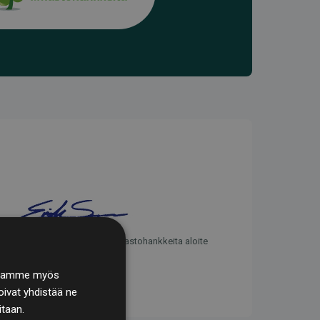
Websites, jotka tukevat ilmastohankkeita aloite
. Jaamme myös
ivat yhdistää ne
itaan.