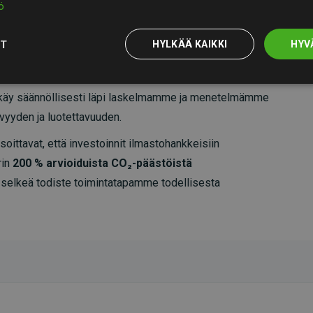
ö
OT
HYLKÄÄ KAIKKI
HYV
äy säännöllisesti läpi laskelmamme ja menetelmämme
vyyden ja luotettavuuden.
oittavat, että investoinnit ilmastohankkeisiin
rin
200 % arvioiduista CO₂-päästöistä
 selkeä todiste toimintatapamme todellisesta