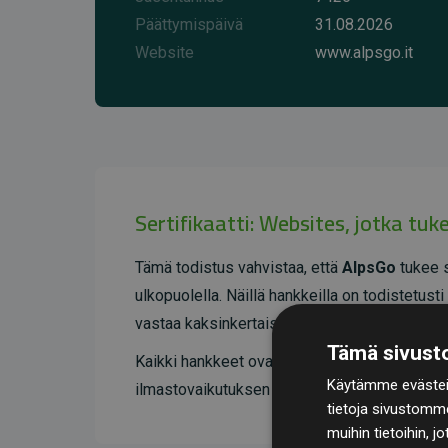
Päättymispäivä
31.08.2026
Website
www.alpsgo.it
Sertifikaatti: Websites, jotka tu
Tämä todistus vahvistaa, että
AlpsGo
tukee s
ulkopuolella. Näillä hankkeilla on todistetus
vastaa kaksinkertaista määrää verkkosivuston 
Tämä sivusto
Kaikki hankkeet ovat
Gold Standardin
sertif
Käytämme evästeit
ilmastovaikutuksen ja täyden läpinäkyvyyden.
tietoja sivustomm
muihin tietoihin, j