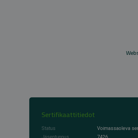
Websi
Sertifikaattitiedot
Status
Voimassaoleva sert
Jäsentunnus
7426