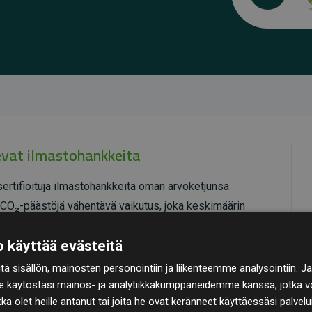
kevat ilmastohankkeita
ertifioituja ilmastohankkeita oman arvoketjunsa
ti CO₂-päästöjä vähentävä vaikutus, joka keskimäärin
arvioituihin päästöihin verrattuna.
 käyttää evästeitä
ioimia, mikä takaa korkean laadun, todellisen
ä sisällön, mainosten personointiin ja liikenteemme analysointiin
 Lue lisää yksittäisistä hankkeista
täält
ä
.
e käytöstäsi mainos- ja analytiikkakumppaneidemme kanssa, jotka vo
otka olet heille antanut tai joita he ovat keränneet käyttäessäsi palvelu