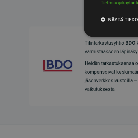
Tietosuojakäytänt
NÄYTÄ TIED
Tilintarkastusyhtiö
BDO
k
varmistaakseen läpinäky
Heidän tarkastuksensa os
kompensoivat keskimää
jäsenverkkosivustoilla –
vaikutuksesta.