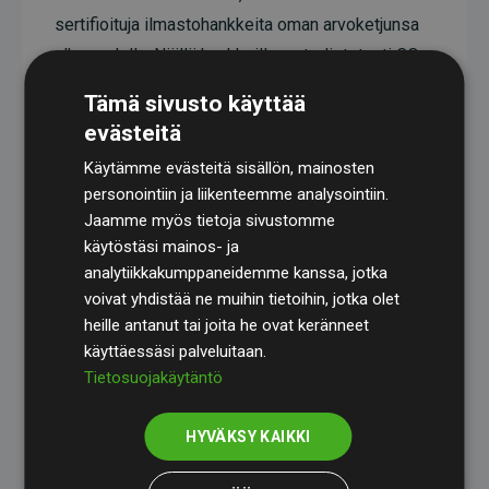
sertifioituja ilmastohankkeita oman arvoketjunsa
ulkopuolella. Näillä hankkeilla on todistetusti CO₂-
päästöjä vähentävä vaikutus, joka keskimäärin
Tämä sivusto käyttää
vastaa kaksinkertaista määrää verkkosivuston
evästeitä
arvioituihin päästöihin verrattuna.
Käytämme evästeitä sisällön, mainosten
Kaikki hankkeet ovat
Gold Standardin
personointiin ja liikenteemme analysointiin.
sertifioimia, mikä takaa korkean laadun, todellisen
Jaamme myös tietoja sivustomme
käytöstäsi mainos- ja
ilmastovaikutuksen ja täyden läpinäkyvyyden. Lue
analytiikkakumppaneidemme kanssa, jotka
lisää yksittäisistä hankkeista
täält
ä
.
voivat yhdistää ne muihin tietoihin, jotka olet
heille antanut tai joita he ovat keränneet
käyttäessäsi palveluitaan.
Tietosuojakäytäntö
Websites, jotka tukevat ilmastohankkeita aloite
HYVÄKSY KAIKKI