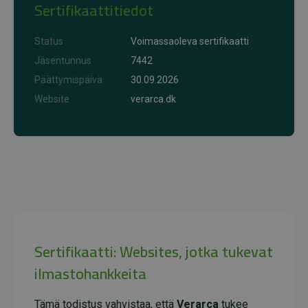
Sertifikaattitiedot
Status
Voimassaoleva sertifikaatti
Jäsentunnus
7442
Päättymispäivä
30.09.2026
Website
verarca.dk
Sertifikaatti: Websites, jotka tukevat
ilmastohankkeita
Tämä todistus vahvistaa, että
Verarca
tukee