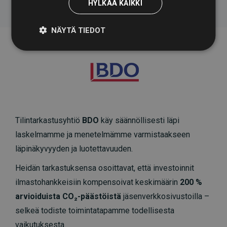
HYLKÄÄ KAIKKI
NÄYTÄ TIEDOT
Tilintarkastusyhtiö
BDO
käy säännöllisesti läpi
laskelmamme ja menetelmämme varmistaakseen
läpinäkyvyyden ja luotettavuuden.
Heidän tarkastuksensa osoittavat, että investoinnit
ilmastohankkeisiin kompensoivat keskimäärin
200 %
arvioiduista CO₂-päästöistä
jäsenverkkosivustoilla –
selkeä todiste toimintatapamme todellisesta
vaikutuksesta.