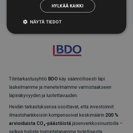
HYLKÄÄ KAIKKI
NÄYTÄ TIEDOT
Tilintarkastusyhtiö
BDO
käy säännöllisesti läpi
laskelmamme ja menetelmämme varmistaakseen
läpinäkyvyyden ja luotettavuuden.
Heidän tarkastuksensa osoittavat, että investoinnit
ilmastohankkeisiin kompensoivat keskimäärin
200 %
arvioiduista CO₂-päästöistä
jäsenverkkosivustoilla –
selkeä todiste toimintatapamme todellisesta