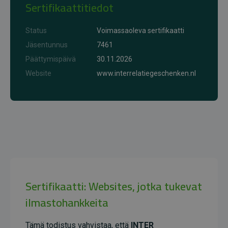
Sertifikaattitiedot
Status
Voimassaoleva sertifikaatti
Jäsentunnus
7461
Päättymispäivä
30.11.2026
Website
www.interrelatiegeschenken.nl
Sertifikaatti: Websites, jotka tukevat
ilmastohankkeita
Tämä todistus vahvistaa, että
INTER