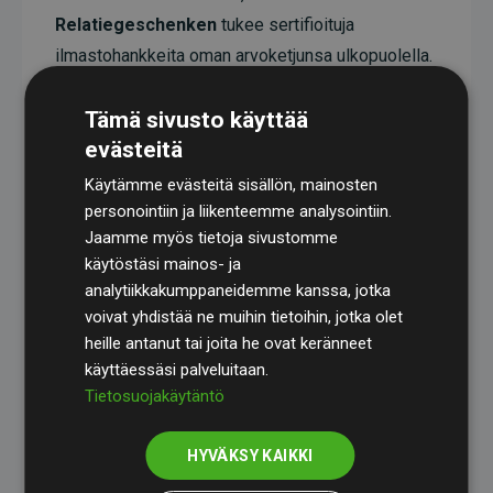
Relatiegeschenken
tukee sertifioituja
ilmastohankkeita oman arvoketjunsa ulkopuolella.
Näillä hankkeilla on todistetusti CO₂-päästöjä
Tämä sivusto käyttää
vähentävä vaikutus, joka keskimäärin vastaa
evästeitä
kaksinkertaista määrää verkkosivuston
arvioituihin päästöihin verrattuna.
Käytämme evästeitä sisällön, mainosten
personointiin ja liikenteemme analysointiin.
Kaikki hankkeet ovat
Gold Standardin
Jaamme myös tietoja sivustomme
sertifioimia, mikä takaa korkean laadun, todellisen
käytöstäsi mainos- ja
ilmastovaikutuksen ja täyden läpinäkyvyyden. Lue
analytiikkakumppaneidemme kanssa, jotka
lisää yksittäisistä hankkeista
täält
ä
.
voivat yhdistää ne muihin tietoihin, jotka olet
heille antanut tai joita he ovat keränneet
käyttäessäsi palveluitaan.
Tietosuojakäytäntö
HYVÄKSY KAIKKI
Websites, jotka tukevat ilmastohankkeita aloite