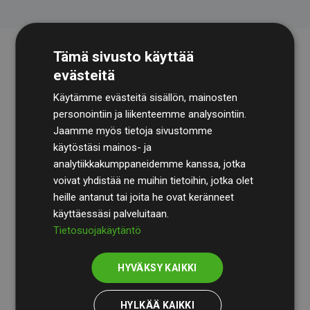
Tämä sivusto käyttää
evästeitä
Käytämme evästeitä sisällön, mainosten
personointiin ja liikenteemme analysointiin.
Jaamme myös tietoja sivustomme
käytöstäsi mainos- ja
Tilintarkastusyhtiö
BDO
käy säännöllisesti läpi
analytiikkakumppaneidemme kanssa, jotka
laskelmamme ja menetelmämme varmistaakseen
voivat yhdistää ne muihin tietoihin, jotka olet
läpinäkyvyyden ja luotettavuuden.
heille antanut tai joita he ovat keränneet
käyttäessäsi palveluitaan.
Heidän tarkastuksensa osoittavat, että investoinnit
Tietosuojakäytäntö
ilmastohankkeisiin kompensoivat keskimäärin
200 %
arvioiduista CO₂-päästöistä
jäsenverkkosivustoilla –
HYVÄKSY KAIKKI
selkeä todiste toimintatapamme todellisesta
vaikutuksesta.
HYLKÄÄ KAIKKI