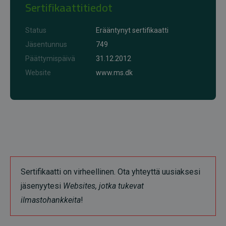
Sertifikaattitiedot
Status
Erääntynyt sertifikaatti
Jäsentunnus
749
Päättymispäivä
31.12.2012
Website
www.ms.dk
Sertifikaatti on virheellinen. Ota yhteyttä uusiaksesi
jäsenyytesi
Websites, jotka tukevat
ilmastohankkeita
!