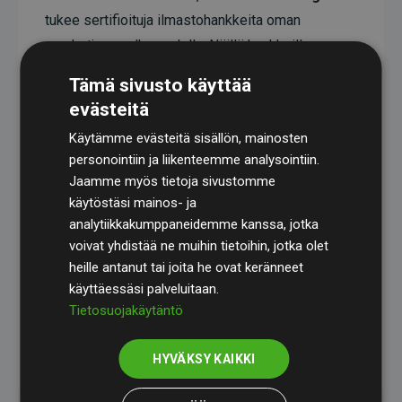
tukee sertifioituja ilmastohankkeita oman
arvoketjunsa ulkopuolella. Näillä hankkeilla on
todistetusti CO₂-päästöjä vähentävä vaikutus,
Tämä sivusto käyttää
joka keskimäärin vastaa kaksinkertaista määrää
evästeitä
verkkosivuston arvioituihin päästöihin verrattuna.
Käytämme evästeitä sisällön, mainosten
Kaikki hankkeet ovat
Gold Standardin
personointiin ja liikenteemme analysointiin.
sertifioimia, mikä takaa korkean laadun, todellisen
Jaamme myös tietoja sivustomme
käytöstäsi mainos- ja
ilmastovaikutuksen ja täyden läpinäkyvyyden. Lue
analytiikkakumppaneidemme kanssa, jotka
lisää yksittäisistä hankkeista
täält
ä
.
voivat yhdistää ne muihin tietoihin, jotka olet
heille antanut tai joita he ovat keränneet
käyttäessäsi palveluitaan.
Tietosuojakäytäntö
Websites, jotka tukevat ilmastohankkeita aloite
HYVÄKSY KAIKKI