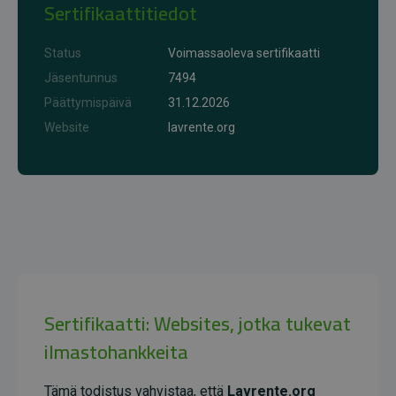
Sertifikaattitiedot
Status
Voimassaoleva sertifikaatti
Jäsentunnus
7494
Päättymispäivä
31.12.2026
Website
lavrente.org
Sertifikaatti: Websites, jotka tukevat
ilmastohankkeita
Tämä todistus vahvistaa, että
Lavrente.org