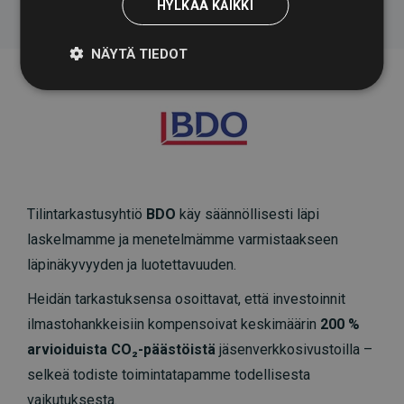
HYLKÄÄ KAIKKI
NÄYTÄ TIEDOT
Tilintarkastusyhtiö
BDO
käy säännöllisesti läpi
laskelmamme ja menetelmämme varmistaakseen
läpinäkyvyyden ja luotettavuuden.
Heidän tarkastuksensa osoittavat, että investoinnit
ilmastohankkeisiin kompensoivat keskimäärin
200 %
arvioiduista CO₂-päästöistä
jäsenverkkosivustoilla –
selkeä todiste toimintatapamme todellisesta
vaikutuksesta.