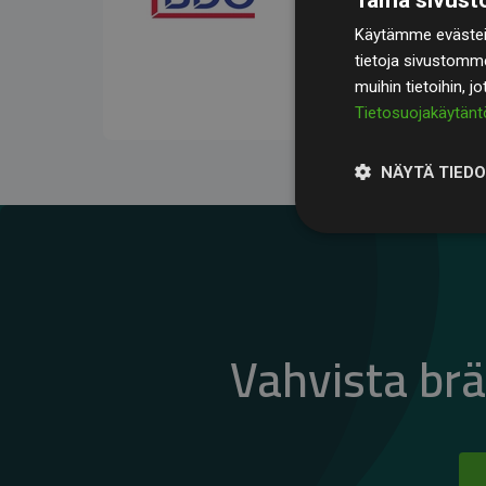
kompensoivat keskimää
Käytämme evästeit
jäsenverkkosivustoilla –
tietoja sivustomm
vaikutuksesta.
muihin tietoihin, j
Tietosuojakäytänt
NÄYTÄ TIED
Vahvista br