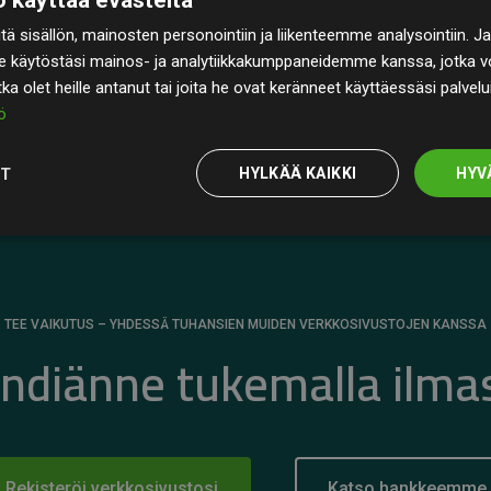
rin
200 % arvioiduista CO₂-päästöistä
ä sisällön, mainosten personointiin ja liikenteemme analysointiin
 selkeä todiste toimintatapamme todellisesta
e käytöstäsi mainos- ja analytiikkakumppaneidemme kanssa, jotka vo
otka olet heille antanut tai joita he ovat keränneet käyttäessäsi palvelu
ö
OT
HYLKÄÄ KAIKKI
HYV
TEE VAIKUTUS – YHDESSÄ TUHANSIEN MUIDEN VERKKOSIVUSTOJEN KANSSA
ändiänne tukemalla ilma
Rekisteröi verkkosivustosi
Katso hankkeemme