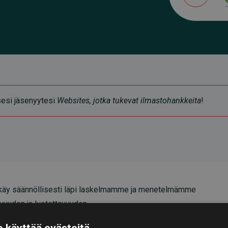
ksesi jäsenyytesi
Websites, jotka tukevat ilmastohankkeita
!
äy säännöllisesti läpi laskelmamme ja menetelmämme
vyyden ja luotettavuuden.
oittavat, että investoinnit ilmastohankkeisiin
 käyttää evästeitä