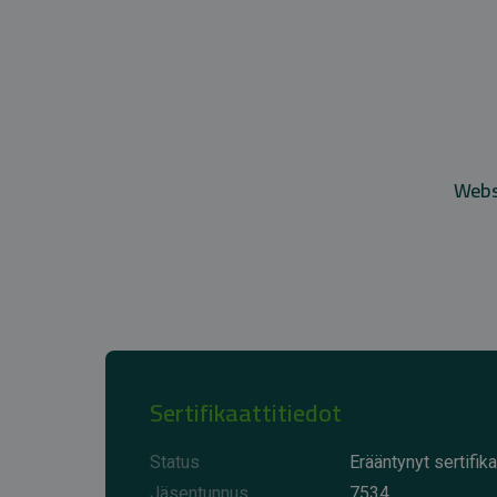
Websi
Sertifikaattitiedot
Status
Erääntynyt sertifika
Jäsentunnus
7534