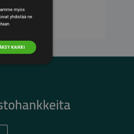
. Jaamme myös
ivat yhdistää ne
itaan.
ÄKSY KAIKKI
stohankkeita