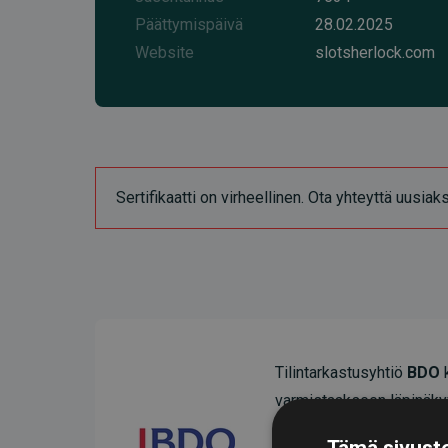
Päättymispäivä
28.02.2025
Website
slotsherlock.com
Sertifikaatti on virheellinen. Ota yhteyttä uusia
Tilintarkastusyhtiö
BDO
k
varmistaakseen läpinäky
Heidän tarkastuksensa os
Tämä sivusto