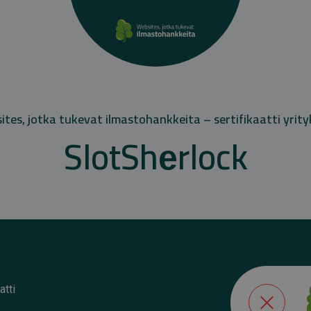
tes, jotka tukevat ilmastohankkeita – sertifikaatti yrity
SlotShеrlock
atti