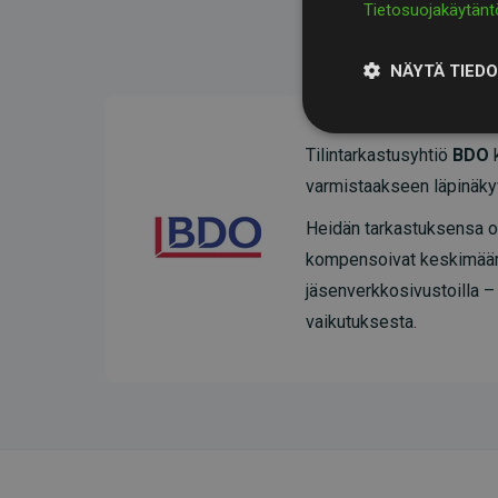
Tietosuojakäytänt
NÄYTÄ TIED
Tilintarkastusyhtiö
BDO
k
varmistaakseen läpinäky
Heidän tarkastuksensa os
kompensoivat keskimää
jäsenverkkosivustoilla –
vaikutuksesta.