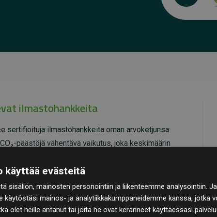
kevat ilmastohankkeita
e sertifioituja ilmastohankkeita oman arvoketjunsa
ti CO₂-päästöjä vähentävä vaikutus, joka keskimäärin
arvioituihin päästöihin verrattuna.
 käyttää evästeitä
ioimia, mikä takaa korkean laadun, todellisen
ä sisällön, mainosten personointiin ja liikenteemme analysointiin
 Lue lisää yksittäisistä hankkeista
täält
ä
.
e käytöstäsi mainos- ja analytiikkakumppaneidemme kanssa, jotka vo
otka olet heille antanut tai joita he ovat keränneet käyttäessäsi palvelu