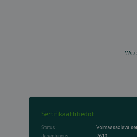
Websi
Sertifikaattitiedot
Status
Voimassaoleva sert
Jäsentunnus
7619