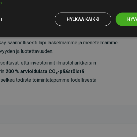
ö
OT
HYLKÄÄ KAIKKI
HYV
äy säännöllisesti läpi laskelmamme ja menetelmämme
vyyden ja luotettavuuden.
oittavat, että investoinnit ilmastohankkeisiin
rin
200 % arvioiduista CO₂-päästöistä
 selkeä todiste toimintatapamme todellisesta