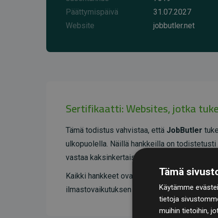
Päättymispäivä
31.07.2027
Website
jobbutler.net
Sertifikaatti: Websites, jotka tu
Tämä todistus vahvistaa, että
JobButler
tuke
ulkopuolella. Näillä hankkeilla on todistetus
vastaa kaksinkertaista määrää verkkosivuston 
Tämä sivusto
Kaikki hankkeet ovat
Gold Standardin
sertif
Käytämme evästeit
ilmastovaikutuksen ja täyden läpinäkyvyyden.
tietoja sivustomm
muihin tietoihin, j