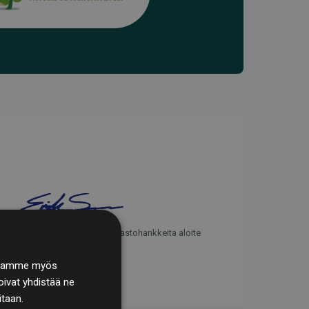
Websites, jotka tukevat ilmastohankkeita aloite
. Jaamme myös
ivat yhdistää ne
itaan.