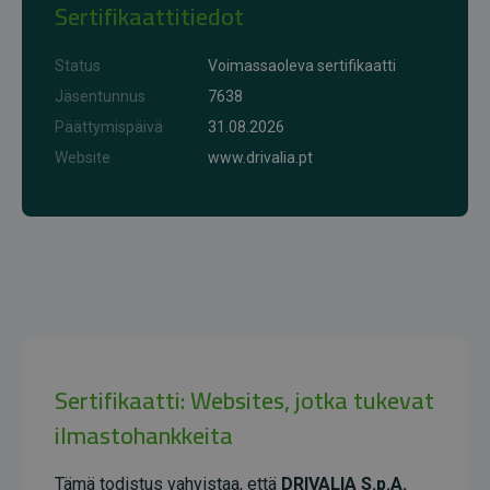
Sertifikaattitiedot
Status
Voimassaoleva sertifikaatti
Jäsentunnus
7638
Päättymispäivä
31.08.2026
Website
www.drivalia.pt
Sertifikaatti: Websites, jotka tukevat
ilmastohankkeita
Tämä todistus vahvistaa, että
DRIVALIA S.p.A.