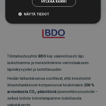
HYLKÄÄ KAIKKI
NÄYTÄ TIEDOT
Tilintarkastusyhtiö
BDO
käy säännöllisesti läpi
laskelmamme ja menetelmämme varmistaakseen
läpinäkyvyyden ja luotettavuuden.
Heidän tarkastuksensa osoittavat, että investoinnit
ilmastohankkeisiin kompensoivat keskimäärin
200 %
arvioiduista CO₂-päästöistä
jäsenverkkosivustoilla –
selkeä todiste toimintatapamme todellisesta
vaikutuksesta.