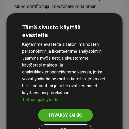
tukee sertifioituja ilmastohankkeita oman
arvoketjunsa ulkopuolella. Näillä hankkeilla on
todistetusti CO₂-päästöjä vähentävä vaikutus,
Tämä sivusto käyttää
joka keskimäärin vastaa kaksinkertaista määrää
evästeitä
verkkosivuston arvioituihin päästöihin verrattuna.
Käytämme evästeitä sisällön, mainosten
Kaikki hankkeet ovat
Gold Standardin
personointiin ja liikenteemme analysointiin.
sertifioimia, mikä takaa korkean laadun, todellisen
Jaamme myös tietoja sivustomme
käytöstäsi mainos- ja
ilmastovaikutuksen ja täyden läpinäkyvyyden. Lue
analytiikkakumppaneidemme kanssa, jotka
lisää yksittäisistä hankkeista
täält
ä
.
voivat yhdistää ne muihin tietoihin, jotka olet
heille antanut tai joita he ovat keränneet
käyttäessäsi palveluitaan.
Tietosuojakäytäntö
Websites, jotka tukevat ilmastohankkeita aloite
HYVÄKSY KAIKKI