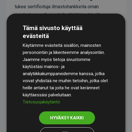
tukee sertifioituja ilmastohankkeita oman
arvoketjunsa ulkopuolella. Näillä hankkeilla on
todistetusti CO₂-päästöjä vähentävä vaikutus,
Tämä sivusto käyttää
joka keskimäärin vastaa kaksinkertaista määrää
evästeitä
verkkosivuston arvioituihin päästöihin verrattuna.
Käytämme evästeitä sisällön, mainosten
Kaikki hankkeet ovat
Gold Standardin
personointiin ja liikenteemme analysointiin.
sertifioimia, mikä takaa korkean laadun, todellisen
Jaamme myös tietoja sivustomme
käytöstäsi mainos- ja
ilmastovaikutuksen ja täyden läpinäkyvyyden. Lue
analytiikkakumppaneidemme kanssa, jotka
lisää yksittäisistä hankkeista
täält
ä
.
voivat yhdistää ne muihin tietoihin, jotka olet
heille antanut tai joita he ovat keränneet
käyttäessäsi palveluitaan.
Tietosuojakäytäntö
Websites, jotka tukevat ilmastohankkeita aloite
HYVÄKSY KAIKKI