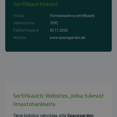
Sertifikaattitiedot
Status
Voimassaoleva sertifikaatti
Jäsentunnus
7692
Päättymispäivä
30.11.2026
Website
www.spacegarden.de
Sertifikaatti: Websites, jotka tukevat
ilmastohankkeita
Tämä todistus vahvistaa, että
Spacegarden