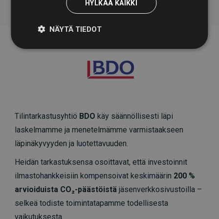
HYLKÄÄ KAIKKI
NÄYTÄ TIEDOT
Tilintarkastusyhtiö
BDO
käy säännöllisesti läpi
laskelmamme ja menetelmämme varmistaakseen
läpinäkyvyyden ja luotettavuuden.
Heidän tarkastuksensa osoittavat, että investoinnit
ilmastohankkeisiin kompensoivat keskimäärin
200 %
arvioiduista CO₂-päästöistä
jäsenverkkosivustoilla –
selkeä todiste toimintatapamme todellisesta
vaikutuksesta.