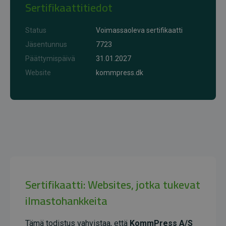
Sertifikaattitiedot
Status
Voimassaoleva sertifikaatti
Jäsentunnus
7723
Päättymispäivä
31.01.2027
Website
kommpress.dk
Sertifikaatti: Websites, jotka tukevat
ilmastohankkeita
Tämä todistus vahvistaa, että
KommPress A/S