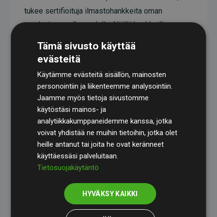
tukee sertifioituja ilmastohankkeita oman
arvoketjunsa ulkopuolella. Näillä hankkeilla on
todistetusti CO₂-päästöjä vähentävä vaikutus,
Tämä sivusto käyttää
joka keskimäärin vastaa kaksinkertaista määrää
evästeitä
verkkosivuston arvioituihin päästöihin verrattuna.
Käytämme evästeitä sisällön, mainosten
Kaikki hankkeet ovat
Gold Standardin
personointiin ja liikenteemme analysointiin.
sertifioimia, mikä takaa korkean laadun, todellisen
Jaamme myös tietoja sivustomme
käytöstäsi mainos- ja
ilmastovaikutuksen ja täyden läpinäkyvyyden. Lue
analytiikkakumppaneidemme kanssa, jotka
lisää yksittäisistä hankkeista
täält
ä
.
voivat yhdistää ne muihin tietoihin, jotka olet
heille antanut tai joita he ovat keränneet
käyttäessäsi palveluitaan.
Tietosuojakäytäntö
Websites, jotka tukevat ilmastohankkeita aloite
HYVÄKSY KAIKKI