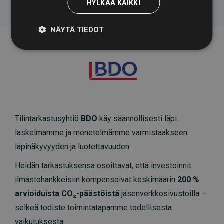
HYLKÄÄ KAIKKI
NÄYTÄ TIEDOT
Tilintarkastusyhtiö
BDO
käy säännöllisesti läpi
laskelmamme ja menetelmämme varmistaakseen
läpinäkyvyyden ja luotettavuuden.
Heidän tarkastuksensa osoittavat, että investoinnit
ilmastohankkeisiin kompensoivat keskimäärin
200 %
arvioiduista CO₂-päästöistä
jäsenverkkosivustoilla –
selkeä todiste toimintatapamme todellisesta
vaikutuksesta.