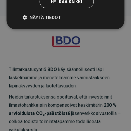
HYLKÄÄ KAIKKI
NÄYTÄ TIEDOT
Tilintarkastusyhtiö
BDO
käy säännöllisesti läpi
laskelmamme ja menetelmämme varmistaakseen
läpinäkyvyyden ja luotettavuuden.
Heidän tarkastuksensa osoittavat, että investoinnit
ilmastohankkeisiin kompensoivat keskimäärin
200 %
arvioiduista CO₂-päästöistä
jäsenverkkosivustoilla –
selkeä todiste toimintatapamme todellisesta
vaikutuksesta.