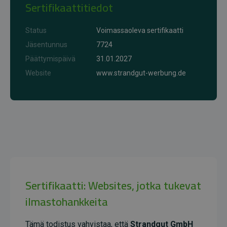
Sertifikaattitiedot
Status
Voimassaoleva sertifikaatti
Jäsentunnus
7724
Päättymispäivä
31.01.2027
Website
www.strandgut-werbung.de
Sertifikaatti: Websites, jotka tukevat
ilmastohankkeita
Tämä todistus vahvistaa, että
Strandgut GmbH