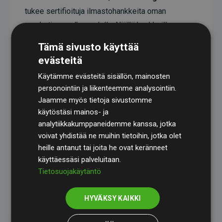
tukee sertifioituja ilmastohankkeita oman
arvoketjunsa ulkopuolella. Näillä hankkeilla on
todistetusti CO₂-päästöjä vähentävä vaikutus,
Tämä sivusto käyttää
joka keskimäärin vastaa kaksinkertaista määrää
evästeitä
verkkosivuston arvioituihin päästöihin verrattuna.
Käytämme evästeitä sisällön, mainosten
Kaikki hankkeet ovat
Gold Standardin
personointiin ja liikenteemme analysointiin.
sertifioimia, mikä takaa korkean laadun, todellisen
Jaamme myös tietoja sivustomme
käytöstäsi mainos- ja
ilmastovaikutuksen ja täyden läpinäkyvyyden. Lue
analytiikkakumppaneidemme kanssa, jotka
lisää yksittäisistä hankkeista
täält
ä
.
voivat yhdistää ne muihin tietoihin, jotka olet
heille antanut tai joita he ovat keränneet
käyttäessäsi palveluitaan.
Tietosuojakäytäntö
Websites, jotka tukevat ilmastohankkeita aloite
HYVÄKSY KAIKKI