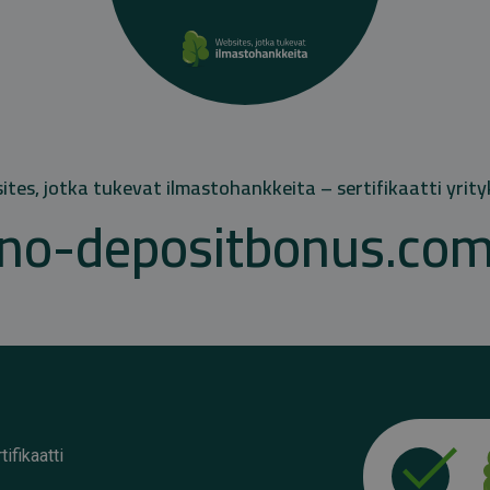
tes, jotka tukevat ilmastohankkeita – sertifikaatti yrity
no-depositbonus.co
ifikaatti