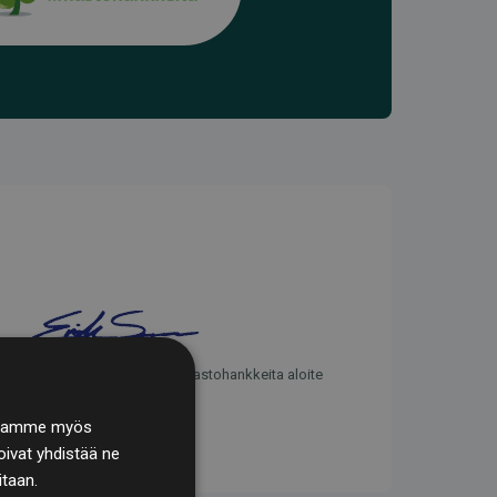
Websites, jotka tukevat ilmastohankkeita aloite
. Jaamme myös
ivat yhdistää ne
itaan.