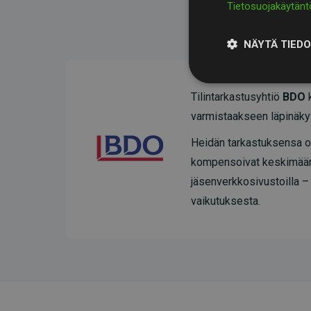
Tietosuojakäytänt
NÄYTÄ TIED
Tilintarkastusyhtiö
BDO
k
varmistaakseen läpinäky
Heidän tarkastuksensa os
kompensoivat keskimää
jäsenverkkosivustoilla –
vaikutuksesta.