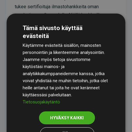
tukee sertifioituja ilmastohankkeita oman
arvoketjunsa ulkopuolella. Näillä hankkeilla on
todistetusti CO₂-päästöjä vähentävä vaikutus,
Tämä sivusto käyttää
joka keskimäärin vastaa kaksinkertaista määrää
evästeitä
verkkosivuston arvioituihin päästöihin verrattuna.
Käytämme evästeitä sisällön, mainosten
Kaikki hankkeet ovat
Gold Standardin
personointiin ja liikenteemme analysointiin.
sertifioimia, mikä takaa korkean laadun, todellisen
Jaamme myös tietoja sivustomme
käytöstäsi mainos- ja
ilmastovaikutuksen ja täyden läpinäkyvyyden. Lue
analytiikkakumppaneidemme kanssa, jotka
lisää yksittäisistä hankkeista
täält
ä
.
voivat yhdistää ne muihin tietoihin, jotka olet
heille antanut tai joita he ovat keränneet
käyttäessäsi palveluitaan.
Tietosuojakäytäntö
Websites, jotka tukevat ilmastohankkeita aloite
HYVÄKSY KAIKKI