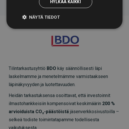
HYLKÄÄ KAIKKI
NÄYTÄ TIEDOT
Tilintarkastusyhtiö
BDO
käy säännöllisesti läpi
laskelmamme ja menetelmämme varmistaakseen
läpinäkyvyyden ja luotettavuuden.
Heidän tarkastuksensa osoittavat, että investoinnit
ilmastohankkeisiin kompensoivat keskimäärin
200 %
arvioiduista CO₂-päästöistä
jäsenverkkosivustoilla –
selkeä todiste toimintatapamme todellisesta
vaikutuksesta.