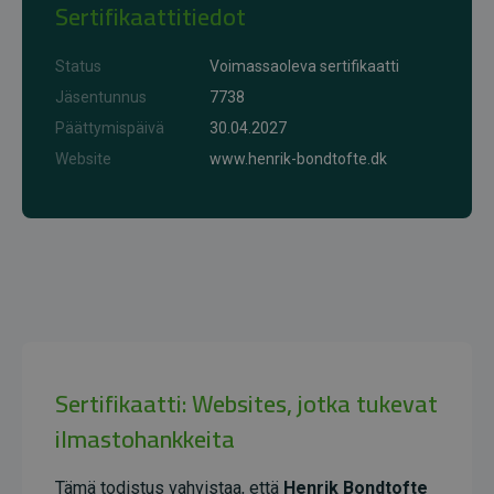
Sertifikaattitiedot
Status
Voimassaoleva sertifikaatti
Jäsentunnus
7738
Päättymispäivä
30.04.2027
Website
www.henrik-bondtofte.dk
Sertifikaatti: Websites, jotka tukevat
ilmastohankkeita
Tämä todistus vahvistaa, että
Henrik Bondtofte