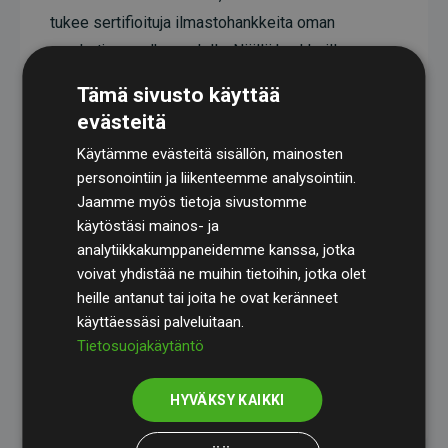
tukee sertifioituja ilmastohankkeita oman
arvoketjunsa ulkopuolella. Näillä hankkeilla on
todistetusti CO₂-päästöjä vähentävä vaikutus,
Tämä sivusto käyttää
joka keskimäärin vastaa kaksinkertaista määrää
evästeitä
verkkosivuston arvioituihin päästöihin verrattuna.
Käytämme evästeitä sisällön, mainosten
Kaikki hankkeet ovat
Gold Standardin
personointiin ja liikenteemme analysointiin.
sertifioimia, mikä takaa korkean laadun, todellisen
Jaamme myös tietoja sivustomme
käytöstäsi mainos- ja
ilmastovaikutuksen ja täyden läpinäkyvyyden. Lue
analytiikkakumppaneidemme kanssa, jotka
lisää yksittäisistä hankkeista
täält
ä
.
voivat yhdistää ne muihin tietoihin, jotka olet
heille antanut tai joita he ovat keränneet
käyttäessäsi palveluitaan.
Tietosuojakäytäntö
Websites, jotka tukevat ilmastohankkeita aloite
HYVÄKSY KAIKKI