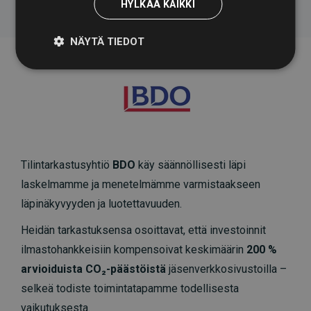
HYLKÄÄ KAIKKI
NÄYTÄ TIEDOT
Tilintarkastusyhtiö
BDO
käy säännöllisesti läpi
laskelmamme ja menetelmämme varmistaakseen
läpinäkyvyyden ja luotettavuuden.
Heidän tarkastuksensa osoittavat, että investoinnit
ilmastohankkeisiin kompensoivat keskimäärin
200 %
arvioiduista CO₂-päästöistä
jäsenverkkosivustoilla –
selkeä todiste toimintatapamme todellisesta
vaikutuksesta.