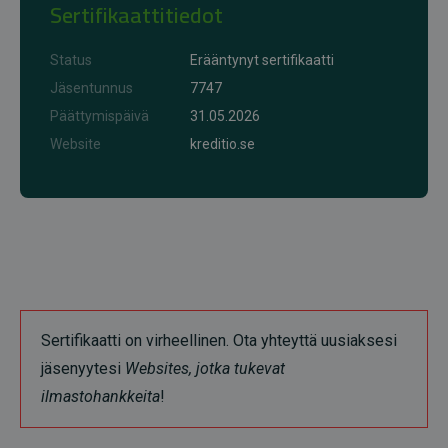
Sertifikaattitiedot
Status
Erääntynyt sertifikaatti
Jäsentunnus
7747
Päättymispäivä
31.05.2026
Website
kreditio.se
Sertifikaatti on virheellinen. Ota yhteyttä uusiaksesi
jäsenyytesi
Websites, jotka tukevat
ilmastohankkeita
!