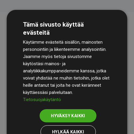
Tämä sivusto käyttää
evästeitä
Käytämme evästeitä sisällön, mainosten
personointiin ja liikenteemme analysointiin.
Jaamme myös tietoja sivustomme
käytöstäsi mainos- ja
Tilintarkastusyhtiö
BDO
käy säännöllisesti läpi
analytiikkakumppaneidemme kanssa, jotka
laskelmamme ja menetelmämme varmistaakseen
voivat yhdistää ne muihin tietoihin, jotka olet
läpinäkyvyyden ja luotettavuuden.
heille antanut tai joita he ovat keränneet
käyttäessäsi palveluitaan.
Heidän tarkastuksensa osoittavat, että investoinnit
Tietosuojakäytäntö
ilmastohankkeisiin kompensoivat keskimäärin
200 %
arvioiduista CO₂-päästöistä
jäsenverkkosivustoilla –
HYVÄKSY KAIKKI
selkeä todiste toimintatapamme todellisesta
vaikutuksesta.
HYLKÄÄ KAIKKI