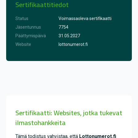
Sertifikaattitiedot
Status
Voimassaoleva sertifikaatti
Jäsentunnus
7754
Päättymispäivä
31.05.2027
Website
lottonumerot.fi
Sertifikaatti: Websites, jotka tukevat
ilmastohankkeita
Tämä todistus vahvistaa, että
Lottonumerot.fi