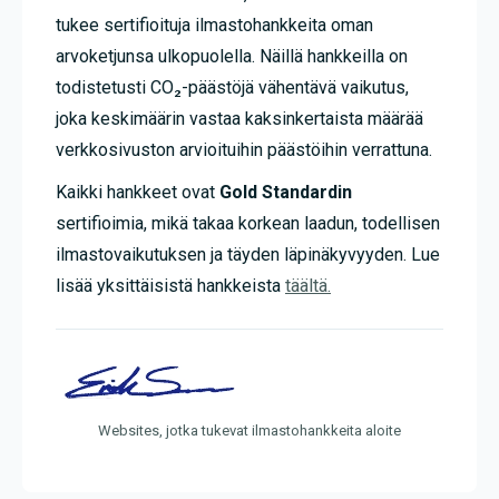
tukee sertifioituja ilmastohankkeita oman
arvoketjunsa ulkopuolella. Näillä hankkeilla on
todistetusti CO₂-päästöjä vähentävä vaikutus,
joka keskimäärin vastaa kaksinkertaista määrää
verkkosivuston arvioituihin päästöihin verrattuna.
Kaikki hankkeet ovat
Gold Standardin
sertifioimia, mikä takaa korkean laadun, todellisen
ilmastovaikutuksen ja täyden läpinäkyvyyden. Lue
lisää yksittäisistä hankkeista
täält
ä
.
Websites, jotka tukevat ilmastohankkeita aloite