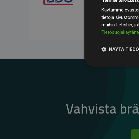
kompensoivat keskimää
Käytämme evästeit
jäsenverkkosivustoilla –
tietoja sivustomm
vaikutuksesta.
muihin tietoihin, j
Tietosuojakäytänt
NÄYTÄ TIED
Vahvista br