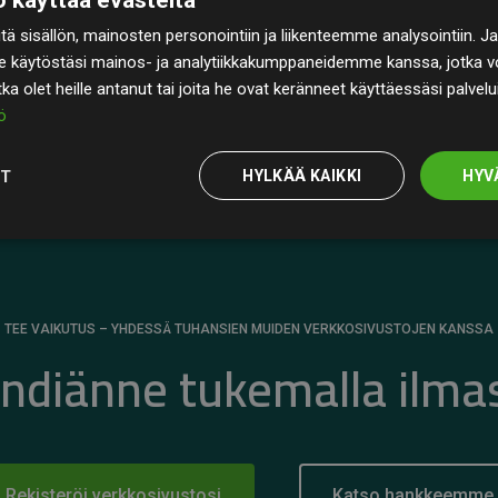
rin
200 % arvioiduista CO₂-päästöistä
ä sisällön, mainosten personointiin ja liikenteemme analysointiin
 selkeä todiste toimintatapamme todellisesta
e käytöstäsi mainos- ja analytiikkakumppaneidemme kanssa, jotka vo
otka olet heille antanut tai joita he ovat keränneet käyttäessäsi palvelu
ö
OT
HYLKÄÄ KAIKKI
HYV
TEE VAIKUTUS – YHDESSÄ TUHANSIEN MUIDEN VERKKOSIVUSTOJEN KANSSA
ändiänne tukemalla ilma
Rekisteröi verkkosivustosi
Katso hankkeemme