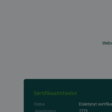
Websi
Sertifikaattitiedot
Status
Erääntynyt sertifika
Jäsentunnus
7773