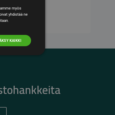
. Jaamme myös
ivat yhdistää ne
itaan.
ÄKSY KAIKKI
stohankkeita