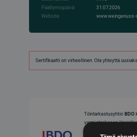
Päättymispäivä
31.07.2026
Website
www.weingenuss-ch
Sertifikaatti on virheellinen. Ota yhteyttä uusia
Tilintarkastusyhtiö
BDO
k
varmistaakseen läpinäky
Heidän tarkastuksensa os
Tämä sivusto