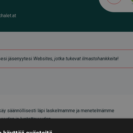
alet.at
ksesi jäsenyytesi
Websites, jotka tukevat ilmastohankkeita
!
äy säännöllisesti läpi laskelmamme ja menetelmämme
vyyden ja luotettavuuden.
oittavat, että investoinnit ilmastohankkeisiin
 käyttää evästeitä