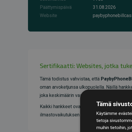
Päättymispäivä
31.08.2026
Website
paybyphonebillcas
Sertifikaatti: Websites, jotka tu
Tämä todistus vahvistaa, että
PaybyPhoneBi
oman arvoketjunsa ulkopuolella. Näillä hankke
joka keskimäärin vastaa kaksinkertaista määrä
Tämä sivusto
Kaikki hankkeet ovat
Gold Standardin
sertif
Käytämme evästeit
ilmastovaikutuksen ja täyden läpinäkyvyyden.
tietoja sivustomm
muihin tietoihin, j