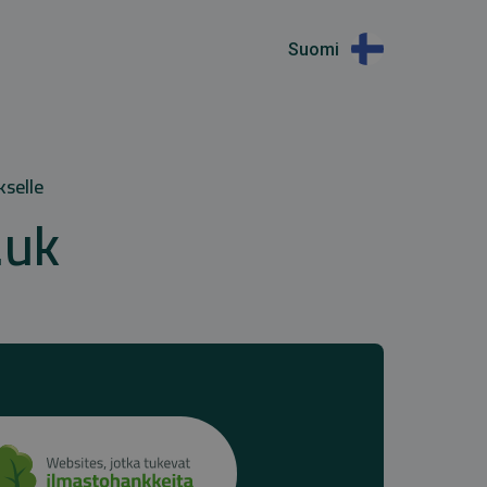
Suomi
kselle
.uk