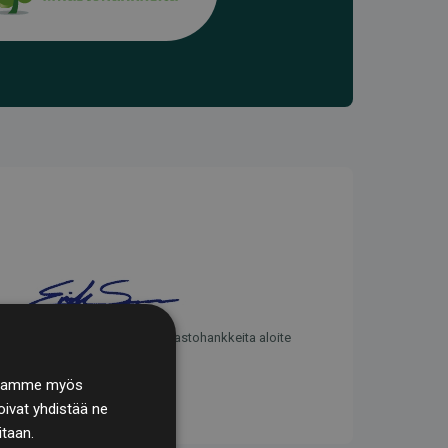
Websites, jotka tukevat ilmastohankkeita aloite
. Jaamme myös
ivat yhdistää ne
itaan.