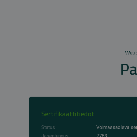
Websi
Pa
Sertifikaattitiedot
Status
Voimassaoleva sert
Jäsentunnus
7783