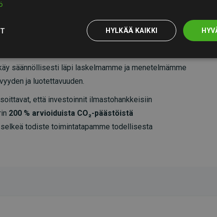
ö
OT
HYLKÄÄ KAIKKI
HYV
äy säännöllisesti läpi laskelmamme ja menetelmämme
vyyden ja luotettavuuden.
oittavat, että investoinnit ilmastohankkeisiin
rin
200 % arvioiduista CO₂-päästöistä
 selkeä todiste toimintatapamme todellisesta