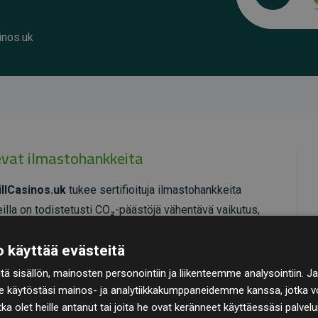
inos.uk
kevat ilmastohankkeita
llCasinos.uk
tukee sertifioituja ilmastohankkeita
illa on todistetusti CO₂-päästöjä vähentävä vaikutus,
ä verkkosivuston arvioituihin päästöihin verrattuna.
 käyttää evästeitä
ioimia, mikä takaa korkean laadun, todellisen
ä sisällön, mainosten personointiin ja liikenteemme analysointiin
 Lue lisää yksittäisistä hankkeista
täält
ä
.
e käytöstäsi mainos- ja analytiikkakumppaneidemme kanssa, jotka vo
otka olet heille antanut tai joita he ovat keränneet käyttäessäsi palvelu