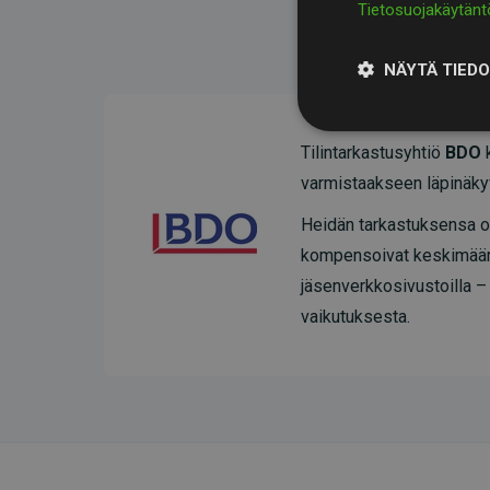
Tietosuojakäytänt
NÄYTÄ TIED
Tilintarkastusyhtiö
BDO
k
varmistaakseen läpinäky
Heidän tarkastuksensa os
kompensoivat keskimää
jäsenverkkosivustoilla –
vaikutuksesta.