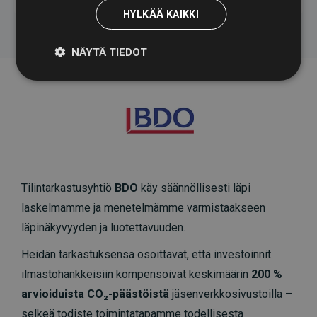
HYLKÄÄ KAIKKI
NÄYTÄ TIEDOT
Tilintarkastusyhtiö
BDO
käy säännöllisesti läpi
laskelmamme ja menetelmämme varmistaakseen
läpinäkyvyyden ja luotettavuuden.
Heidän tarkastuksensa osoittavat, että investoinnit
ilmastohankkeisiin kompensoivat keskimäärin
200 %
arvioiduista CO₂-päästöistä
jäsenverkkosivustoilla –
selkeä todiste toimintatapamme todellisesta