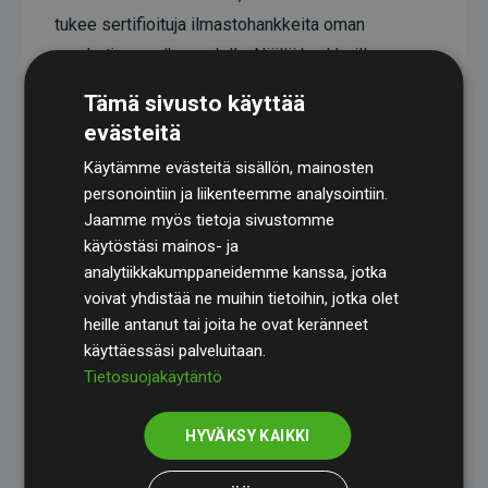
tukee sertifioituja ilmastohankkeita oman
arvoketjunsa ulkopuolella. Näillä hankkeilla on
todistetusti CO₂-päästöjä vähentävä vaikutus,
Tämä sivusto käyttää
joka keskimäärin vastaa kaksinkertaista määrää
evästeitä
verkkosivuston arvioituihin päästöihin verrattuna.
Käytämme evästeitä sisällön, mainosten
Kaikki hankkeet ovat
Gold Standardin
personointiin ja liikenteemme analysointiin.
sertifioimia, mikä takaa korkean laadun, todellisen
Jaamme myös tietoja sivustomme
käytöstäsi mainos- ja
ilmastovaikutuksen ja täyden läpinäkyvyyden. Lue
analytiikkakumppaneidemme kanssa, jotka
lisää yksittäisistä hankkeista
täält
ä
.
voivat yhdistää ne muihin tietoihin, jotka olet
heille antanut tai joita he ovat keränneet
käyttäessäsi palveluitaan.
Tietosuojakäytäntö
Websites, jotka tukevat ilmastohankkeita aloite
HYVÄKSY KAIKKI