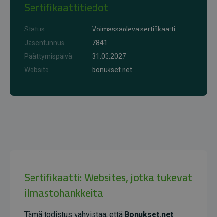
Sertifikaattitiedot
Status
Voimassaoleva sertifikaatti
Jäsentunnus
7841
Päättymispäivä
31.03.2027
Website
bonukset.net
Sertifikaatti: Websites, jotka tukevat
ilmastohankkeita
Tämä todistus vahvistaa, että
Bonukset.net