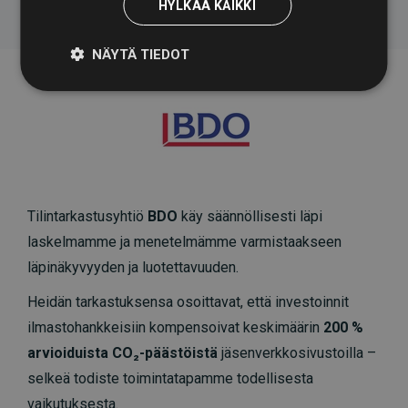
HYLKÄÄ KAIKKI
NÄYTÄ TIEDOT
Tilintarkastusyhtiö
BDO
käy säännöllisesti läpi
laskelmamme ja menetelmämme varmistaakseen
läpinäkyvyyden ja luotettavuuden.
Heidän tarkastuksensa osoittavat, että investoinnit
ilmastohankkeisiin kompensoivat keskimäärin
200 %
arvioiduista CO₂-päästöistä
jäsenverkkosivustoilla –
selkeä todiste toimintatapamme todellisesta
vaikutuksesta.