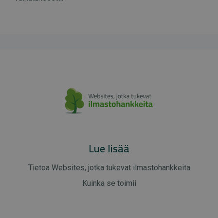
Lue lisää
Tietoa Websites, jotka tukevat ilmastohankkeita
Kuinka se toimii