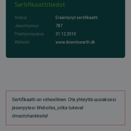
Sertifikaattitiedot
Status
Erääntynyt sertifikaatti
Jäsentunnus
787
Päättymispäivä
31.12.2010
Website
www.downtoearth.dk
Sertifikaatti on virheellinen. Ota yhteyttä uusiaksesi
jäsenyytesi
Websites, jotka tukevat
ilmastohankkeita
!