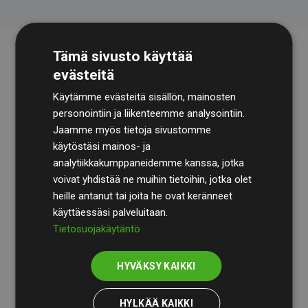
Tämä sivusto käyttää
evästeitä
Käytämme evästeitä sisällön, mainosten
personointiin ja liikenteemme analysointiin.
Jaamme myös tietoja sivustomme
käytöstäsi mainos- ja
Tilintarkastusyhtiö
BDO
käy säännöllisesti läpi
analytiikkakumppaneidemme kanssa, jotka
laskelmamme ja menetelmämme varmistaakseen
voivat yhdistää ne muihin tietoihin, jotka olet
läpinäkyvyyden ja luotettavuuden.
heille antanut tai joita he ovat keränneet
käyttäessäsi palveluitaan.
Heidän tarkastuksensa osoittavat, että investoinnit
Tietosuojakäytäntö
ilmastohankkeisiin kompensoivat keskimäärin
200 %
arvioiduista CO₂-päästöistä
jäsenverkkosivustoilla –
HYVÄKSY KAIKKI
selkeä todiste toimintatapamme todellisesta
vaikutuksesta.
HYLKÄÄ KAIKKI