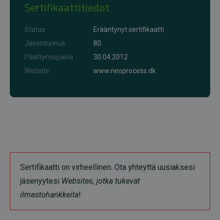
Sertifikaattitiedot
Status
Erääntynyt sertifikaatti
Jäsentunnus
80
Päättymispäivä
30.04.2012
Website
www.neoprocess.dk
Sertifikaatti on virheellinen. Ota yhteyttä uusiaksesi
jäsenyytesi
Websites, jotka tukevat
ilmastohankkeita
!