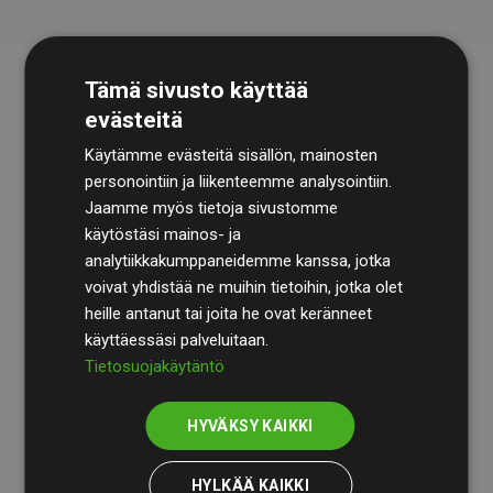
Tämä sivusto käyttää
evästeitä
Käytämme evästeitä sisällön, mainosten
personointiin ja liikenteemme analysointiin.
Jaamme myös tietoja sivustomme
käytöstäsi mainos- ja
Tilintarkastusyhtiö
BDO
käy säännöllisesti läpi
analytiikkakumppaneidemme kanssa, jotka
laskelmamme ja menetelmämme varmistaakseen
voivat yhdistää ne muihin tietoihin, jotka olet
läpinäkyvyyden ja luotettavuuden.
heille antanut tai joita he ovat keränneet
käyttäessäsi palveluitaan.
Heidän tarkastuksensa osoittavat, että investoinnit
Tietosuojakäytäntö
ilmastohankkeisiin kompensoivat keskimäärin
200 %
arvioiduista CO₂-päästöistä
jäsenverkkosivustoilla –
HYVÄKSY KAIKKI
selkeä todiste toimintatapamme todellisesta
vaikutuksesta.
HYLKÄÄ KAIKKI