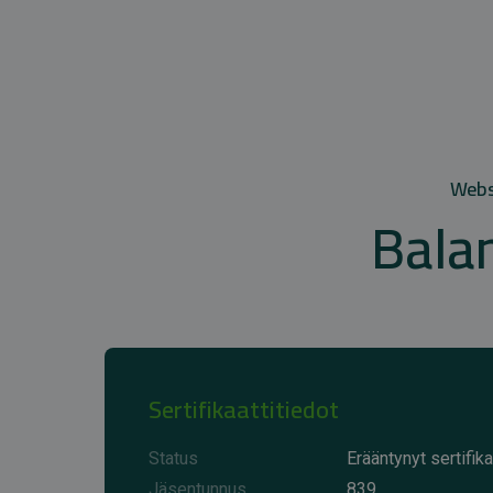
Websi
Bala
Sertifikaattitiedot
Status
Erääntynyt sertifika
Jäsentunnus
839