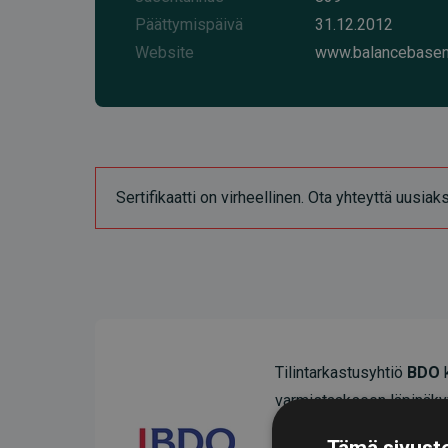
Päättymispäivä
31.12.2012
Website
www.balancebasen
Sertifikaatti on virheellinen. Ota yhteyttä uusia
Tilintarkastusyhtiö
BDO
k
varmistaakseen läpinäky
Heidän tarkastuksensa os
Tämä sivusto