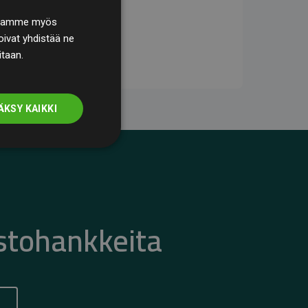
. Jaamme myös
ivat yhdistää ne
itaan.
ÄKSY KAIKKI
stohankkeita