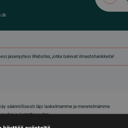
.dk
ksesi jäsenyytesi
Websites, jotka tukevat ilmastohankkeita
!
äy säännöllisesti läpi laskelmamme ja menetelmämme
vyyden ja luotettavuuden.
oittavat, että investoinnit ilmastohankkeisiin
 käyttää evästeitä