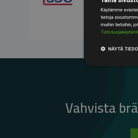
kompensoivat keskimää
Käytämme evästeit
jäsenverkkosivustoilla –
tietoja sivustomm
vaikutuksesta.
muihin tietoihin, j
Tietosuojakäytänt
NÄYTÄ TIED
Vahvista br