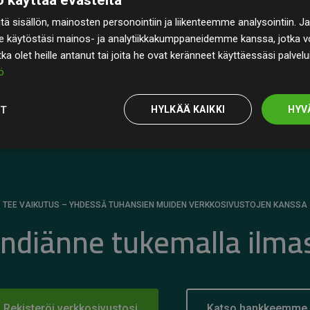
rin
200 % arvioiduista CO₂-päästöistä
ä sisällön, mainosten personointiin ja liikenteemme analysointiin
 selkeä todiste toimintatapamme todellisesta
e käytöstäsi mainos- ja analytiikkakumppaneidemme kanssa, jotka vo
otka olet heille antanut tai joita he ovat keränneet käyttäessäsi palvelu
ö
OT
HYLKÄÄ KAIKKI
HYV
TEE VAIKUTUS – YHDESSÄ TUHANSIEN MUIDEN VERKKOSIVUSTOJEN KANSSA
ändiänne tukemalla ilma
Rekisteröi verkkosivustosi
Katso hankkeemme