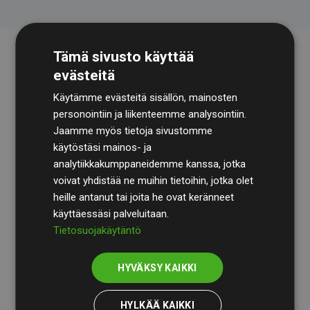
Tämä sivusto käyttää
evästeitä
Käytämme evästeitä sisällön, mainosten
personointiin ja liikenteemme analysointiin.
Jaamme myös tietoja sivustomme
käytöstäsi mainos- ja
Tilintarkastusyhtiö
BDO
käy säännöllisesti läpi
analytiikkakumppaneidemme kanssa, jotka
laskelmamme ja menetelmämme varmistaakseen
voivat yhdistää ne muihin tietoihin, jotka olet
läpinäkyvyyden ja luotettavuuden.
heille antanut tai joita he ovat keränneet
käyttäessäsi palveluitaan.
Heidän tarkastuksensa osoittavat, että investoinnit
Tietosuojakäytäntö
ilmastohankkeisiin kompensoivat keskimäärin
200 %
arvioiduista CO₂-päästöistä
jäsenverkkosivustoilla –
HYVÄKSY KAIKKI
selkeä todiste toimintatapamme todellisesta
vaikutuksesta.
HYLKÄÄ KAIKKI