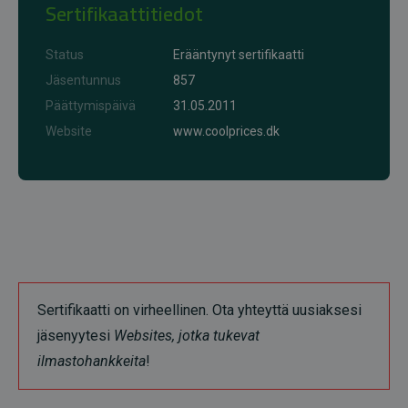
Sertifikaattitiedot
Status
Erääntynyt sertifikaatti
Jäsentunnus
857
Päättymispäivä
31.05.2011
Website
www.coolprices.dk
Sertifikaatti on virheellinen. Ota yhteyttä uusiaksesi
jäsenyytesi
Websites, jotka tukevat
ilmastohankkeita
!