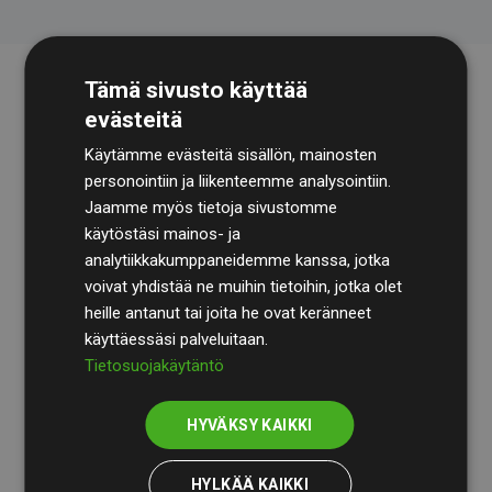
Tämä sivusto käyttää
evästeitä
Käytämme evästeitä sisällön, mainosten
personointiin ja liikenteemme analysointiin.
Jaamme myös tietoja sivustomme
käytöstäsi mainos- ja
Tilintarkastusyhtiö
BDO
käy säännöllisesti läpi
analytiikkakumppaneidemme kanssa, jotka
laskelmamme ja menetelmämme varmistaakseen
voivat yhdistää ne muihin tietoihin, jotka olet
läpinäkyvyyden ja luotettavuuden.
heille antanut tai joita he ovat keränneet
käyttäessäsi palveluitaan.
Heidän tarkastuksensa osoittavat, että investoinnit
Tietosuojakäytäntö
ilmastohankkeisiin kompensoivat keskimäärin
200 %
arvioiduista CO₂-päästöistä
jäsenverkkosivustoilla –
HYVÄKSY KAIKKI
selkeä todiste toimintatapamme todellisesta
vaikutuksesta.
HYLKÄÄ KAIKKI