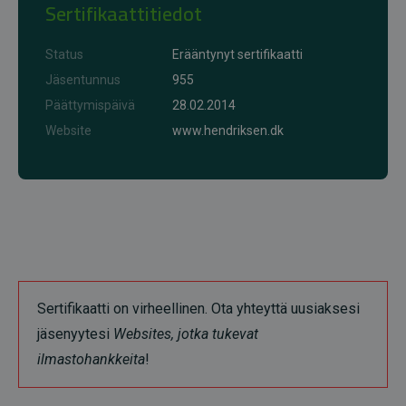
Sertifikaattitiedot
Status
Erääntynyt sertifikaatti
Jäsentunnus
955
Päättymispäivä
28.02.2014
Website
www.hendriksen.dk
Sertifikaatti on virheellinen. Ota yhteyttä uusiaksesi
jäsenyytesi
Websites, jotka tukevat
ilmastohankkeita
!